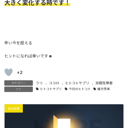
大きく変化する時です！
辛い今を超える
ヒントになれば幸いです☻
+2
うつ
、
ココロ
、
ヒトコトサプリ
、
双極性障害
カテゴリー
ヒトコトサプリ
今日のヒトコト
緒方秀美
タグ
前の記事