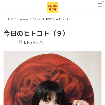
コ
ナ
ン
ビ
テ
ゲ
ン
ー
Home
ココロ
うつ
今日のヒトコト（９）
ツ
シ
へ
ョ
ス
ン
今日のヒトコト（９）
キ
に
ッ
移
最
ヒトコトサプリ
プ
動
終
更
新
日
時
: